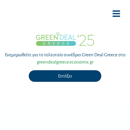
Μετάβαση
στο
περιεχόμενο
Ενημερωθείτε για το τελευταίο συνέδριο Green Deal Greece στο
greendealgreece.economix.gr
Εντάξει